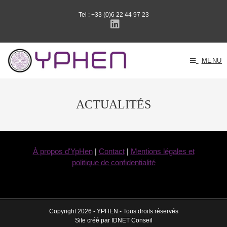
Skip
Panneau de gestion des cookies
to
Tel : +33 (0)6 22 44 97 23
content
MENU
ACTUALITÉS
À propos d'YpHen
|
Contact
|
Mentions légales et
politique de confidentialité
Copyright 2026 - YPHEN - Tous droits réservés
Site créé par IDNET Conseil